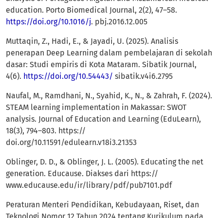
education. Porto Biomedical Journal, 2(2), 47–58.
https://doi.org/10.1016/j
. pbj.2016.12.005
Muttaqin, Z., Hadi, E., & Jayadi, U. (2025). Analisis
penerapan Deep Learning dalam pembelajaran di sekolah
dasar: Studi empiris di Kota Mataram. Sibatik Journal,
4(6).
https://doi.org/10.54443/
sibatik.v4i6.2795
Naufal, M., Ramdhani, N., Syahid, K., N., & Zahrah, F. (2024).
STEAM learning implementation in Makassar: SWOT
analysis. Journal of Education and Learning (EduLearn),
18(3), 794–803. https://
doi.org/10.11591/edulearn.v18i3.21353
Oblinger, D. D., & Oblinger, J. L. (2005). Educating the net
generation. Educause. Diakses dari https://
www.educause.edu/ir/library/pdf/pub7101.pdf
Peraturan Menteri Pendidikan, Kebudayaan, Riset, dan
Teknologi Nomor 12 Tahun 2024 tentang Kurikulum pada