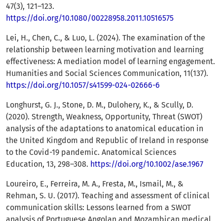
47(3), 121–123.
https://doi.org/10.1080/00228958.2011.10516575
Lei, H., Chen, C., & Luo, L. (2024). The examination of the
relationship between learning motivation and learning
effectiveness: A mediation model of learning engagement.
Humanities and Social Sciences Communication, 11(137).
https://doi.org/10.1057/s41599-024-02666-6
Longhurst, G. J., Stone, D. M., Dulohery, K., & Scully, D.
(2020). Strength, Weakness, Opportunity, Threat (SWOT)
analysis of the adaptations to anatomical education in
the United Kingdom and Republic of Ireland in response
to the Covid-19 pandemic. Anatomical Sciences
Education, 13, 298–308.
https://doi.org/10.1002/ase.1967
Loureiro, E., Ferreira, M. A., Fresta, M., Ismail, M., &
Rehman, S. U. (2017). Teaching and assessment of clinical
communication skills: Lessons learned from a SWOT
analysis of Portuguese Angolan and Mozambican medical