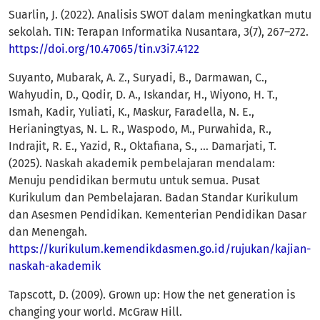
Suarlin, J. (2022). Analisis SWOT dalam meningkatkan mutu
sekolah. TIN: Terapan Informatika Nusantara, 3(7), 267–272.
https://doi.org/10.47065/tin.v3i7.4122
Suyanto, Mubarak, A. Z., Suryadi, B., Darmawan, C.,
Wahyudin, D., Qodir, D. A., Iskandar, H., Wiyono, H. T.,
Ismah, Kadir, Yuliati, K., Maskur, Faradella, N. E.,
Herianingtyas, N. L. R., Waspodo, M., Purwahida, R.,
Indrajit, R. E., Yazid, R., Oktafiana, S., … Damarjati, T.
(2025). Naskah akademik pembelajaran mendalam:
Menuju pendidikan bermutu untuk semua. Pusat
Kurikulum dan Pembelajaran. Badan Standar Kurikulum
dan Asesmen Pendidikan. Kementerian Pendidikan Dasar
dan Menengah.
https://kurikulum.kemendikdasmen.go.id/rujukan/kajian-
naskah-akademik
Tapscott, D. (2009). Grown up: How the net generation is
changing your world. McGraw Hill.